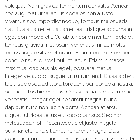
volutpat. Nam gravida fermentum convallis. Aenean
nec augue at urna iaculis sodales non a justo.
Vivamus sed imperdiet neque, tempus malesuada
nisi. Duis sit amet elit sit amet est tristique accumsan
eget commodo elit. Curabitur condimentum, odio et
tempus gravida, nisl ipsum venenatis mi, ac mollis
lectus augue sit amet quam. Etiam nec orci semper,
congue risus id, vestibulum lacus. Etiam in massa
maximus, dapibus nisi eget, posuere metus.
Integer vel auctor augue, ut rutrum erat. Class aptent
taciti sociosqu ad litora torquent per conubia nostra,
per inceptos himenaeos. Cras venenatis quis ante ac
venenatis. Integer eget hendrerit magna. Nunc
dapibus nunc non lacinia porta. Aenean at arcu
aliquet, ultrices tellus eu, dapibus risus. Sed non
malesuada nibh. Pellentesque et justo in ligula
pulvinar eleifend sit amet hendrerit magna. Duis
condimentum, neque ut iaculis fermentum, ante nulla