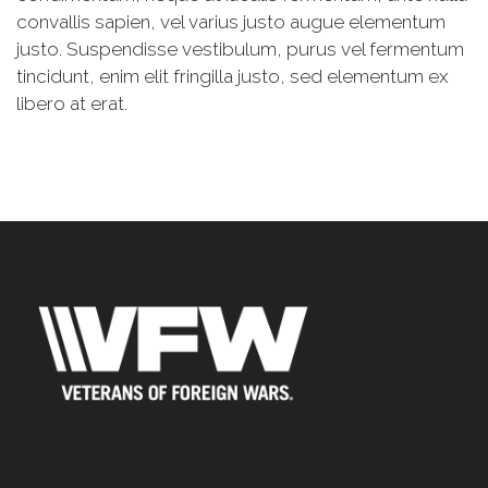
convallis sapien, vel varius justo augue elementum
justo. Suspendisse vestibulum, purus vel fermentum
tincidunt, enim elit fringilla justo, sed elementum ex
libero at erat.