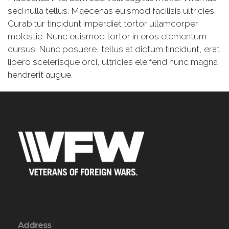
sed nulla tellus. Maecenas euismod facilisis ultricies.
Curabitur tincidunt imperdiet tortor ullamcorper
molestie. Nunc euismod tortor in eros elementum
cursus. Nunc posuere, tellus at dictum tincidunt, erat
libero scelerisque orci, ultricies eleifend nunc magna
hendrerit augue.
Address